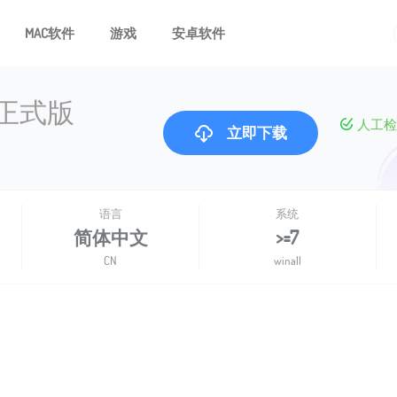
MAC软件
游戏
安卓软件
正式版
人工检
立即下载
语言
系统
简体中文
>=7
CN
winall