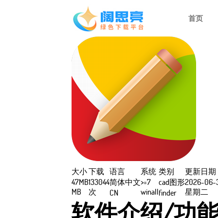
首页
大小
下载
语言
系统
类别
更新日期
47MB
133044
简体中文
>=7
cad图形
2026-06-
MB
次
winall
星期二
CN
finder
软件介绍/功