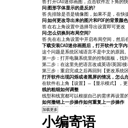
答:打开CAD迷你画图，点击软件左下角的
问:图形字体显示的是反的?
答:先排除是否是镜像图，如果不是，在快捷命
问:如何更改导出来的图片和PDF的背景颜色
答:在右上角设置中选择导出设置即可更改
问:怎么切换到布局空间?
答:先在右上角设置中开启布局空间，然后
下载安装CAD迷你画图后，打开软件文字
这个问题是系统区域语言不是中文的原因
第一步：打开电脑系统里的控制面板，找
第二步：在这里先把语言改成英语(英国)
第三步：重启完成之后再回到【更改系统区
打开软件出现闪烁或者黑屏的情况，怎么
在软件右上角【设置】—【显示模式】，更
线的粗细如何调整
线型和线宽都可以根据自己的需求再设置的
如何撤销上一步操作如何重复上一步操作
点击左上角撤销按钮或者ctrl+z撤销
加载更多
小编寄语