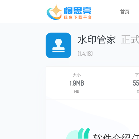
首页
水印管家
正
(1.4.18)
大小
下
1.9MB
55
MB
软件介绍/