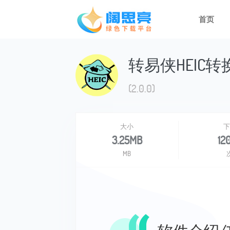
首页
转易侠HEIC转
(2.0.0)
大小
下
3.25MB
12
MB